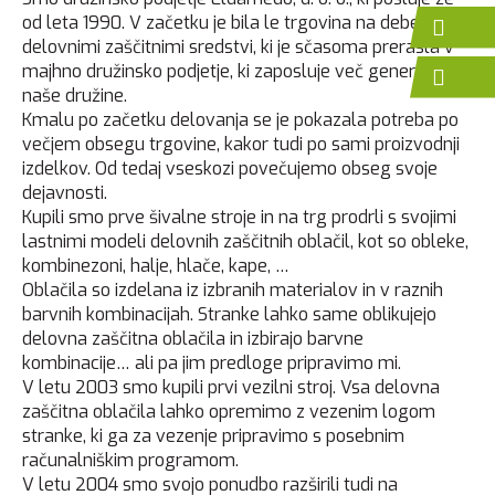
od leta 1990. V začetku je bila le trgovina na debelo z
delovnimi zaščitnimi sredstvi, ki je sčasoma prerasla v
majhno družinsko podjetje, ki zaposluje več generacij
naše družine.
Kmalu po začetku delovanja se je pokazala potreba po
večjem obsegu trgovine, kakor tudi po sami proizvodnji
izdelkov. Od tedaj vseskozi povečujemo obseg svoje
dejavnosti.
Kupili smo prve šivalne stroje in na trg prodrli s svojimi
lastnimi modeli delovnih zaščitnih oblačil, kot so obleke,
kombinezoni, halje, hlače, kape, …
Oblačila so izdelana iz izbranih materialov in v raznih
barvnih kombinacijah. Stranke lahko same oblikujejo
delovna zaščitna oblačila in izbirajo barvne
kombinacije… ali pa jim predloge pripravimo mi.
V letu 2003 smo kupili prvi vezilni stroj. Vsa delovna
zaščitna oblačila lahko opremimo z vezenim logom
stranke, ki ga za vezenje pripravimo s posebnim
računalniškim programom.
V letu 2004 smo svojo ponudbo razširili tudi na