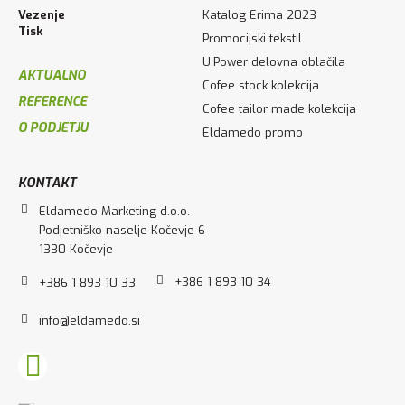
Vezenje
Katalog Erima 2023
Tisk
Promocijski tekstil
U.Power delovna oblačila
AKTUALNO
Cofee stock kolekcija
REFERENCE
Cofee tailor made kolekcija
O PODJETJU
Eldamedo promo
KONTAKT
Eldamedo Marketing d.o.o.
Podjetniško naselje Kočevje 6
1330 Kočevje
+386 1 893 10 34
+386 1 893 10 33
info@eldamedo.si