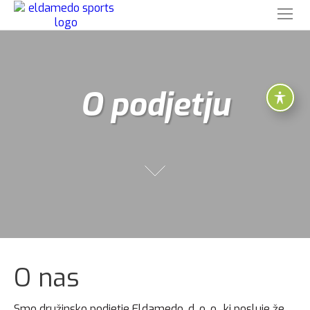
O podjetju
O nas
Smo družinsko podjetje Eldamedo, d. o. o., ki posluje že