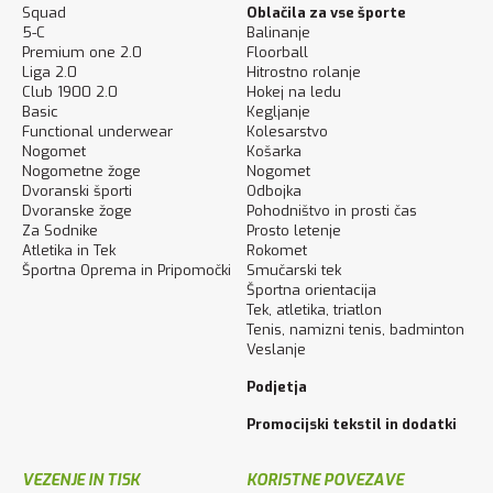
Squad
Oblačila za vse športe
5-C
Balinanje
Premium one 2.0
Floorball
Liga 2.0
Hitrostno rolanje
Club 1900 2.0
Hokej na ledu
Basic
Kegljanje
Functional underwear
Kolesarstvo
Nogomet
Košarka
Nogometne žoge
Nogomet
Dvoranski športi
Odbojka
Dvoranske žoge
Pohodništvo in prosti čas
Za Sodnike
Prosto letenje
Atletika in Tek
Rokomet
Športna Oprema in Pripomočki
Smučarski tek
Športna orientacija
Tek, atletika, triatlon
Tenis, namizni tenis, badminton
Veslanje
Podjetja
Promocijski tekstil in dodatki
VEZENJE IN TISK
KORISTNE POVEZAVE