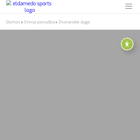
Domov
▸
Erima ponudba
▸
Dvoranske žoge